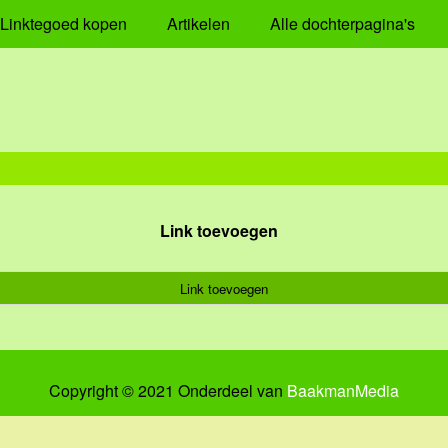
Linktegoed kopen
Artikelen
Alle dochterpagina's
Link toevoegen
Link toevoegen
Copyright © 2021 Onderdeel van
BaakmanMedia