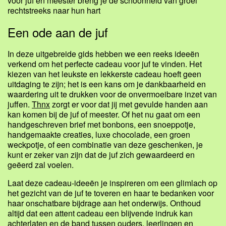
voor juf en meester breng je de schoonheid van groei
rechtstreeks naar hun hart
Een ode aan de juf
In deze uitgebreide gids hebben we een reeks ideeën
verkend om het perfecte cadeau voor juf te vinden. Het
kiezen van het leukste en lekkerste cadeau hoeft geen
uitdaging te zijn; het is een kans om je dankbaarheid en
waardering uit te drukken voor de onvermoeibare inzet van
juffen.
Thnx
zorgt er voor dat jij met gevulde handen aan
kan komen bij de juf of meester. Of het nu gaat om een
handgeschreven brief met bonbons, een snoeppotje,
handgemaakte creaties, luxe chocolade, een groen
weckpotje, of een combinatie van deze geschenken, je
kunt er zeker van zijn dat de juf zich gewaardeerd en
geëerd zal voelen.
Laat deze cadeau-ideeën je inspireren om een glimlach op
het gezicht van de juf te toveren en haar te bedanken voor
haar onschatbare bijdrage aan het onderwijs. Onthoud
altijd dat een attent cadeau een blijvende indruk kan
achterlaten en de band tussen ouders, leerlingen en