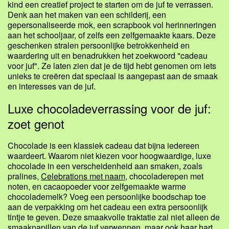
kind een creatief project te starten om de juf te verrassen.
Denk aan het maken van een schilderij, een
gepersonaliseerde mok, een scrapbook vol herinneringen
aan het schooljaar, of zelfs een zelfgemaakte kaars. Deze
geschenken stralen persoonlijke betrokkenheid en
waardering uit en benadrukken het zoekwoord "cadeau
voor juf". Ze laten zien dat je de tijd hebt genomen om iets
unieks te creëren dat speciaal is aangepast aan de smaak
en interesses van de juf.
Luxe chocoladeverrassing voor de juf:
zoet genot
Chocolade is een klassiek cadeau dat bijna iedereen
waardeert. Waarom niet kiezen voor hoogwaardige, luxe
chocolade in een verscheidenheid aan smaken, zoals
pralines,
Celebrations met naam
, chocoladerepen met
noten, en cacaopoeder voor zelfgemaakte warme
chocolademelk? Voeg een persoonlijke boodschap toe
aan de verpakking om het cadeau een extra persoonlijk
tintje te geven. Deze smaakvolle traktatie zal niet alleen de
smaakpapillen van de juf verwennen, maar ook haar hart